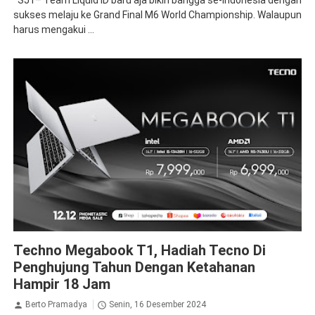
SJT– Team Liquid ID baru aja bikin bangga se-Indonesia dengan
sukses melaju ke Grand Final M6 World Championship. Walaupun
harus mengakui ...
Tecno
Techno Megabook T1, Hadiah Tecno Di
Penghujung Tahun Dengan Ketahanan
Hampir 18 Jam
Berto Pramadya
Senin, 16 Desember 2024