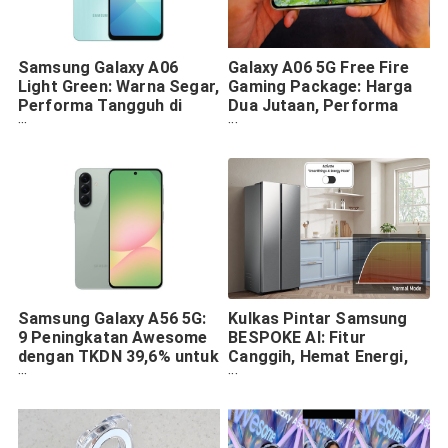
Samsung Galaxy A06
Galaxy A06 5G Free Fire
Light Green: Warna Segar,
Gaming Package: Harga
Performa Tangguh di
Dua Jutaan, Performa
Genggaman
Tangguh untuk Auto
Booyah
Samsung Galaxy A56 5G:
Kulkas Pintar Samsung
9 Peningkatan Awesome
BESPOKE AI: Fitur
dengan TKDN 39,6% untuk
Canggih, Hemat Energi,
Performa Maksimal dan
dan Desain Elegan
Kamera Canggih