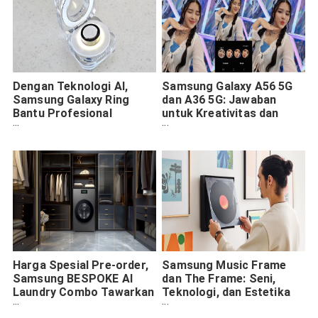
Dengan Teknologi AI,
Samsung Galaxy A56 5G
Samsung Galaxy Ring
dan A36 5G: Jawaban
Bantu Profesional
untuk Kreativitas dan
Menyeimbangkan
Gaming Tanpa Batas
Kesehatannya Selama
Beraktifitas
Harga Spesial Pre-order,
Samsung Music Frame
Samsung BESPOKE AI
dan The Frame: Seni,
Laundry Combo Tawarkan
Teknologi, dan Estetika
Kepraktisan dan
dalam Satu Ruangan