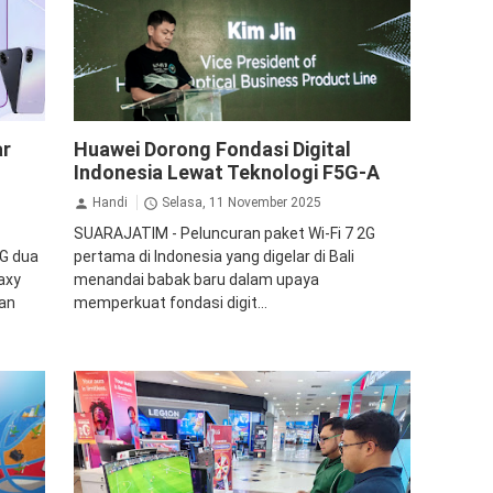
Huawei
ar
Huawei Dorong Fondasi Digital
Indonesia Lewat Teknologi F5G-A
Handi
Selasa, 11 November 2025
SUARAJATIM - Peluncuran paket Wi-Fi 7 2G
G dua
pertama di Indonesia yang digelar di Bali
axy
menandai babak baru dalam upaya
gan
memperkuat fondasi digit...