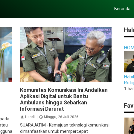
Beranda
Hal
HOM
Habi
Reli
Mobile Phone
1 har
Komunitas Komunikasi Ini Andalkan
Aplikasi Digital untuk Bantu
Ambulans hingga Sebarkan
Fav
Informasi Darurat
Handi
Minggu, 26 Juli 2026
 pada
 atau
SUARAJATIM - Kemajuan teknologi komunikasi
engguna
dimanfaatkan untuk mempercepat