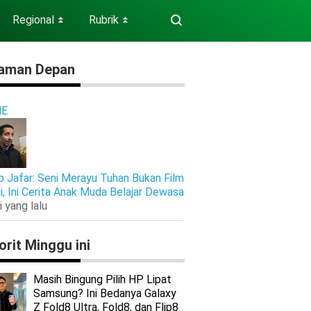
Regional
Rubrik
⏬
⏬
aman Depan
E
b Jafar: Seni Merayu Tuhan Bukan Film
gi, Ini Cerita Anak Muda Belajar Dewasa
i yang lalu
orit Minggu ini
Masih Bingung Pilih HP Lipat
Samsung? Ini Bedanya Galaxy
Z Fold8 Ultra, Fold8, dan Flip8